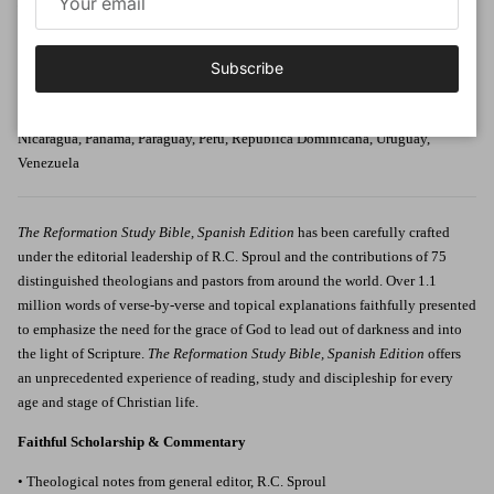
La Reforma
.
Texto bíblico: La Biblia de las Américas (LBLA)
Poiema Publicaciones se encarga de los pedidos para los siguientes países:
Subscribe
Argentina, Bolivia, Chile, Colombia, Costa Rica, Cuba, Ecuador, El
Salvador, España, Guatemala, Guinea Ecuatorial, Honduras, México,
Nicaragua, Panamá, Paraguay, Perú, República Dominicana, Uruguay,
Venezuela
The Reformation Study Bible, Spanish Edition
has been carefully crafted
under the editorial leadership of R.C. Sproul and the contributions of 75
distinguished theologians and pastors from around the world. Over 1.1
million words of verse-by-verse and topical explanations faithfully presented
to emphasize the need for the grace of God to lead out of darkness and into
the light of Scripture.
The Reformation Study Bible, Spanish Edition
offers
an unprecedented experience of reading, study and discipleship for every
age and stage of Christian life.
Faithful Scholarship & Commentary
• Theological notes from general editor, R.C. Sproul