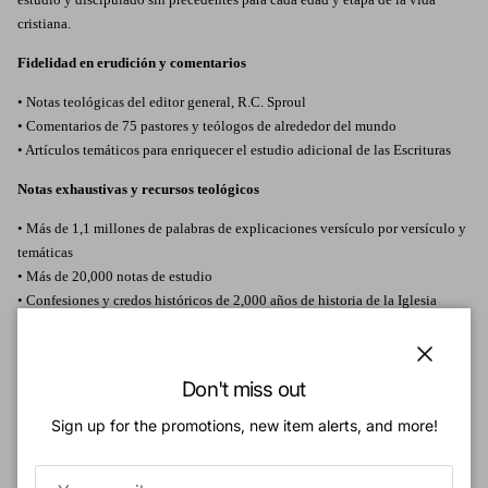
cristiana.
Fidelidad en erudición y comentarios
• Notas teológicas del editor general, R.C. Sproul
• Comentarios de 75 pastores y teólogos de alrededor del mundo
• Artículos temáticos para enriquecer el estudio adicional de las Escrituras
Notas exhaustivas y recursos teológicos
• Más de 1,1 millones de palabras de explicaciones versículo por versículo y
temáticas
• Más de 20,000 notas de estudio
• Confesiones y credos históricos de 2,000 años de historia de la Iglesia
Herramientas de estudio y ayudas visuales
Close
• 16 páginas de galardonados mapas a color
Don't miss out
• Los mapas integrados proporcionan referencias rápidas mientras se lee
Sign up for the promotions, new item alerts, and more!
• Concordancia, tabla de pesos y medidas, y mucho más
Para información completamente en español, visita
La Biblia de Estudio de